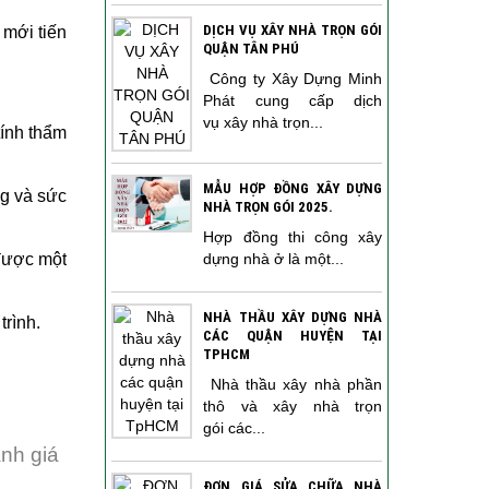
DỊCH VỤ XÂY NHÀ TRỌN GÓI
 mới tiến
QUẬN TÂN PHÚ
Công ty Xây Dựng Minh
Phát cung cấp dịch
vụ xây nhà trọn...
tính thẩm
MẪU HỢP ĐỒNG XÂY DỰNG
ng và sức
NHÀ TRỌN GÓI 2025.
Hợp đồng thi công xây
dựng nhà ở là một...
 được một
NHÀ THẦU XÂY DỰNG NHÀ
trình.
CÁC QUẬN HUYỆN TẠI
TPHCM
Nhà thầu xây nhà phần
thô và xây nhà trọn
gói các...
nh giá
ĐƠN GIÁ SỬA CHỮA NHÀ