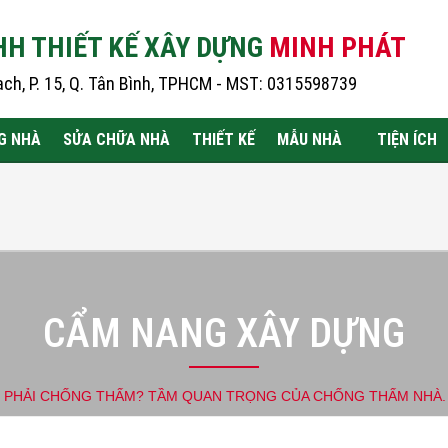
HH THIẾT KẾ XÂY DỰNG
MINH PHÁT
h, P. 15, Q. Tân Bình, TPHCM - MST: 0315598739
G NHÀ
SỬA CHỮA NHÀ
THIẾT KẾ
MẪU NHÀ
TIỆN ÍCH
CẨM NANG XÂY DỰNG
O PHẢI CHỐNG THẤM? TẦM QUAN TRỌNG CỦA CHỐNG THẤM NHÀ.