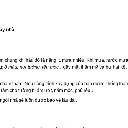
ây nhà.
ểm chung khí hậu đó là nắng ít, mưa nhiều. Khi mưa, nước mư
ng:
ố màu, nứt tưởng, rêu mọc…
gây mất thẩm mỹ và hư hại kết
có chấm thấm. Nếu công trình xây dựng của bạn được chống thấm,
 làm cho tường bị ẩm ướt, nấm mốc, phủ rêu…
ngôi nhà sẽ luôn được bảo vệ lâu dài.