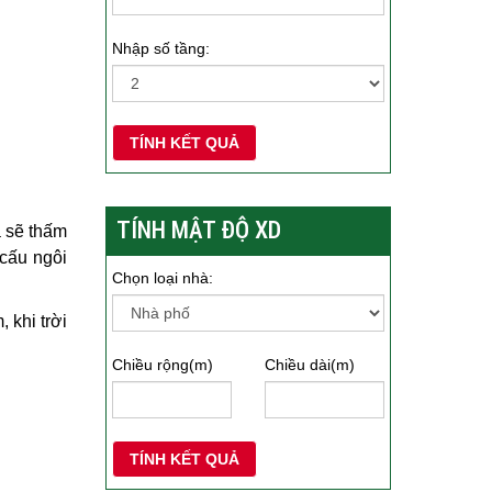
Nhập số tầng:
TÍNH KẾT QUẢ
TÍNH MẬT ĐỘ XD
a sẽ thấm
 cấu ngôi
Chọn loại nhà:
 khi trời
Chiều rộng(m)
Chiều dài(m)
TÍNH KẾT QUẢ