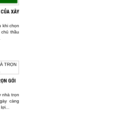
 CỦA XÂY
u khi chọn
 chủ thầu
.
RỌN GÓI
y nhà trọn
ngày càng
lợi...