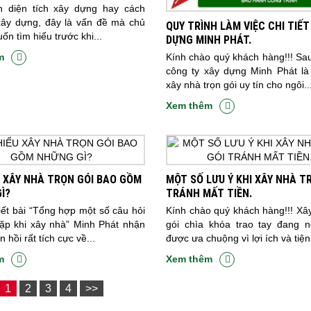
h diện tích xây dựng hay cách
xây dựng, đây là vấn đề mà chủ
QUY TRÌNH LÀM VIỆC CHI TIẾT
ốn tìm hiểu trước khi...
DỰNG MINH PHÁT.
m
Kính chào quý khách hàng!!! Sa
công ty xây dựng Minh Phát là
xây nhà trọn gói uy tín cho ngôi..
Xem thêm
U XÂY NHÀ TRỌN GÓI BAO GỒM
MỘT SỐ LƯU Ý KHI XÂY NHÀ T
Ì?
TRÁNH MẤT TIỀN.
iết bài “Tổng hợp một số câu hỏi
Kính chào quý khách hàng!!! Xâ
ặp khi xây nhà” Minh Phát nhận
gói chìa khóa trao tay đang 
 hồi rất tích cực về...
được ưa chuộng vì lợi ích và tiện 
m
Xem thêm
1
2
3
4
>>