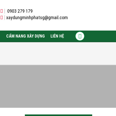
0903 279 179
xaydungminhphatsg@gmail.com
CẨM NANG XÂY DỰNG
LIÊN HỆ