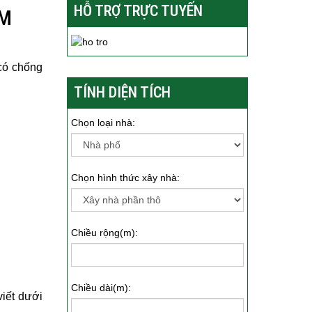
HỖ TRỢ TRỰC TUYẾN
ẤM
có chống
TÍNH DIỆN TÍCH
Chọn loại nhà:
Chọn hình thức xây nhà:
Chiều rộng(m):
Chiều dài(m):
iết dưới