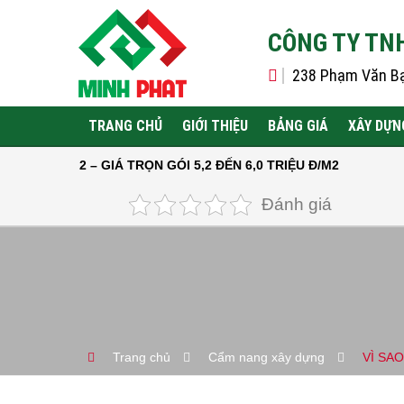
CÔNG TY TN
238 Phạm Văn Bạc
TRANG CHỦ
GIỚI THIỆU
BẢNG GIÁ
XÂY DỰN
 GIÁ TRỌN GÓI 5,2 ĐẾN 6,0 TRIỆU Đ/M2
Đánh giá
Trang chủ
Cẩm nang xây dựng
VÌ SA