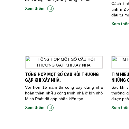
Cách tín
Xem thêm
tính m2 
đầu tư mu
Xem thê
TỔNG HỢP MỘT SỐ CÂU HỎI THƯỜNG
TÌM HIỂ
GẶP KHI XÂY NHÀ.
NHỮNG G
Với hơn 15 năm thi công xây dựng nhà
Sau khi v
hoàn thiện nhiều công trình nhà ở lớn nhỏ
thường g
Minh Phát đã góp phần kiến tạo...
được phản
Xem thêm
Xem thê