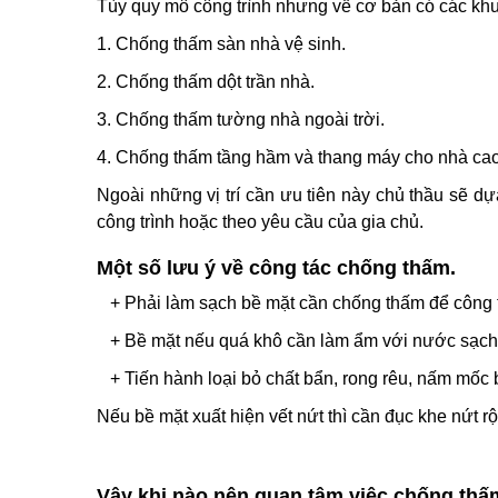
Tùy quy mô công trình nhưng về cơ bản có các khu
1. Chống thấm sàn nhà vệ sinh.
2. Chống thấm dột trần nhà.
3. Chống thấm tường nhà ngoài trời.
4. Chống thấm tầng hầm và thang máy cho nhà cao
Ngoài những vị trí cần ưu tiên này chủ thầu sẽ d
công trình hoặc theo yêu cầu của gia chủ.
Một số lưu ý về công tác chống thấm.
+ Phải làm sạch bề mặt cần chống thấm để công t
+ Bề mặt nếu quá khô cần làm ẩm với nước sạch t
+ Tiến hành loại bỏ chất bẩn, rong rêu, nấm mốc 
Nếu bề mặt xuất hiện vết nứt thì cần đục khe nứt 
Vậy khi nào nên quan tâm việc chống th