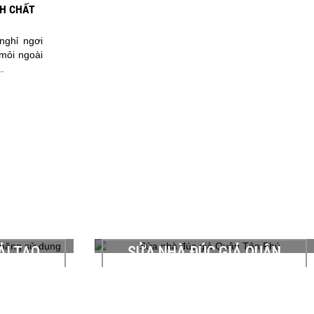
H CHẤT
nghỉ ngơi
 mỏi ngoài
.
Ả QUẬN
ĐÚC GÁC GIẢ QUẬN 1
Chủ đầu tư: Anh Đinh Tiến Tùng Địa chỉ:
ỉ: 69 Lê Sao,
24A/10 Nguyễn Cảnh Chân, P. Cầu Kho,
 TPHCM Hạng
Quận 1, TPHCM Hạng mục thi công: Đúc
hay mái tôn,