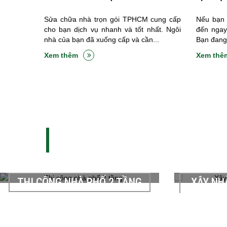
Sửa chữa nhà trọn gói TPHCM cung cấp
Nếu bạn 
cho bạn dịch vụ nhanh và tốt nhất. Ngôi
đến ngay
nhà của bạn đã xuống cấp và cần...
Bạn đang 
Xem thêm
Xem thê
THI CÔNG XÂY DỰNG - SỬA CHỮA NHÀ
DỰ ÁN THI CÔNG
XÂY NHÀ NÂNG TẦNG QUẬN
SỬA C
7
CÔN
Chủ đầu tư: Chú Tôn Thất Anh Địa chỉ:
Chủ đầu tư:
116/32 Huỳnh Tấn Phát, Quận 7 Hạng
34/1 Trần 
mục thi công: sửa nhà nâng tầng(Xây nhà
mục thi côn