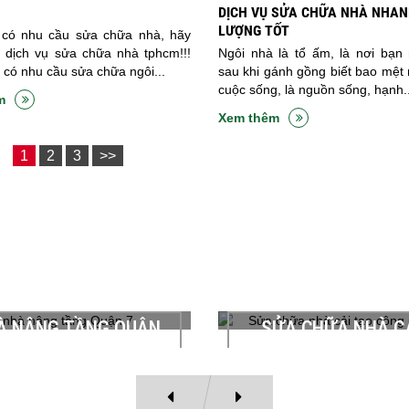
DỊCH VỤ SỬA CHỮA NHÀ NHAN
LƯỢNG TỐT
có nhu cầu sửa chữa nhà, hãy
 dịch vụ sửa chữa nhà tphcm!!!
Ngôi nhà là tổ ấm, là nơi bạn 
có nhu cầu sửa chữa ngôi...
sau khi gánh gồng biết bao mệt
cuộc sống, là nguồn sống, hạnh..
m
Xem thêm
1
2
3
>>
HỮA NHÀ CẢI TẠO
SỬA NHÀ ĐÚC GI
G NĂNG SỬ DỤNG
TÂN PHÚ
 Anh Nguyễn Văn Bắc Địa chỉ:
Chủ đầu tư: Anh Tùng Đia ch
Khánh Dư, Q, 1, TPHCM Hạng
P. Phú Thạnh, Q. Tân Phú,
g: Cải tạo gia cố phần khung
mục thi công: Đỗ sàn giả, t