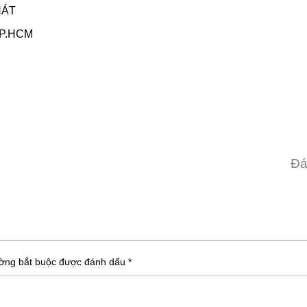
HÁT
 TP.HCM
Đá
ờng bắt buộc được đánh dấu
*