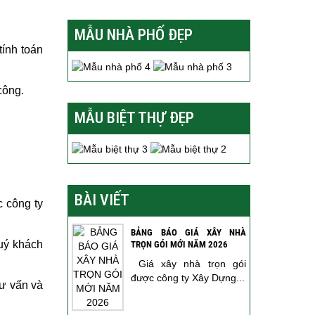
MẪU NHÀ PHỐ ĐẸP
tính toán
công.
MẪU BIỆT THỰ ĐẸP
BÀI VIẾT
c công ty
BẢNG BÁO GIÁ XÂY NHÀ
Quý khách
TRỌN GÓI MỚI NĂM 2026
Giá xây nhà trọn gói
được công ty Xây Dựng...
tư vấn và