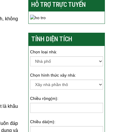
HỖ TRỢ TRỰC TUYẾN
nh, không
TÍNH DIỆN TÍCH
Chọn loại nhà:
Chọn hình thức xây nhà:
Chiều rộng(m):
t là khâu
Chiều dài(m):
 luôn đáp
ử dụng và