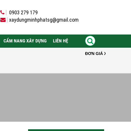
0903 279 179
xaydungminhphatsg@gmail.com
CẨM NANG XÂY DỰNG
LIÊN HỆ
ĐƠN GIÁ XÂY NHÀ NĂM 2025: GIÁ XÂY TH