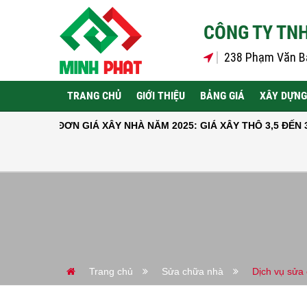
CÔNG TY TNH
238 Phạm Văn Bạ
TRANG CHỦ
GIỚI THIỆU
BẢNG GIÁ
XÂY DỰNG
ĐƠN GIÁ XÂY NHÀ NĂM 2025: GIÁ XÂY THÔ 3,5 ĐẾN 3,7 TRIỆU Đ/
Trang chủ
Sửa chữa nhà
Dịch vụ sửa