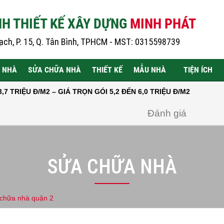
H THIẾT KẾ XÂY DỰNG
MINH PHÁT
ch, P. 15, Q. Tân Bình, TPHCM - MST: 0315598739
 NHÀ
SỬA CHỮA NHÀ
THIẾT KẾ
MẪU NHÀ
TIỆN ÍCH
M2 – GIÁ TRỌN GÓI 5,2 ĐẾN 6,0 TRIỆU Đ/M2
Đánh giá
SỬA CHỮA NHÀ
 chữa nhà quận 2