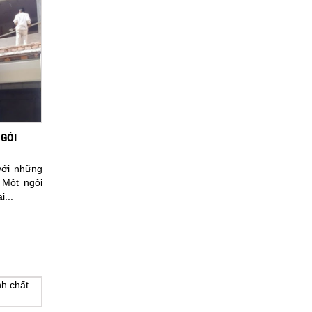
GÓI
với những
 Một ngôi
i...