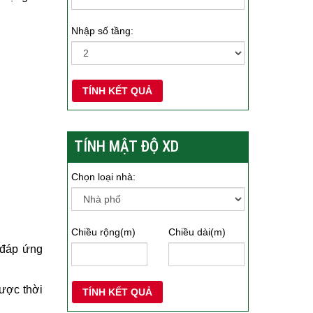
Nhập số tầng:
TÍNH KẾT QUẢ
TÍNH MẬT ĐỘ XD
Chọn loại nhà:
Chiều rộng(m)
Chiều dài(m)
 đáp ứng
được thời
TÍNH KẾT QUẢ