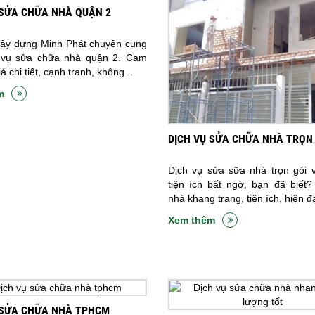
 SỬA CHỮA NHÀ QUẬN 2
xây dựng Minh Phát chuyên cung
 vụ sửa chữa nhà quận 2. Cam
á chi tiết, cạnh tranh, không...
m
DỊCH VỤ SỬA CHỮA NHÀ TRỌN 
Dịch vụ sửa sữa nhà trọn gói 
tiện ích bất ngờ, bạn đã biết?
nhà khang trang, tiện ích, hiện đạ
Xem thêm
 SỬA CHỮA NHÀ TPHCM