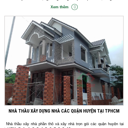
Xem thêm
NHÀ THẦU XÂY DỰNG NHÀ CÁC QUẬN HUYỆN TẠI TPHCM
Nhà thầu xây nhà phần thô và xây nhà trọn gói các quận huyện tại