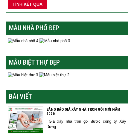
TÍNH KẾT QUẢ
MẪU NHÀ PHỐ ĐẸP
MẪU BIỆT THỰ ĐẸP
BÀI VIẾT
BẢNG BÁO GIÁ XÂY NHÀ TRỌN GÓI MỚI NĂM
2026
Giá xây nhà trọn gói được công ty Xây
Dựng...