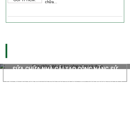
chữa...
THI CÔNG XÂY DỰNG - SỬA CHỮA NHÀ
DỰ ÁN THI CÔNG
SỬA NHÀ ĐÚC GIẢ QUẬN TÂN PHÚ
Chủ đầu tư: Anh Tùng Đia chỉ: 69 Lê Sao, P. Phú Thạnh, Q. Tân Phú,
TPHCM Hạng mục thi công: Đỗ sàn giả, thay mái tôn, sơn nhà trọn...