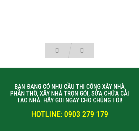
BẠN ĐANG CÓ NHU CẦU THI CÔNG XÂY NHÀ
PHẦN THÔ, XÂY NHÀ TRỌN GÓI, SỬA CHỮA CẢI
TẠO NHÀ. HÃY GỌI NGAY CHO CHÚNG TÔI!
HOTLINE: 0903 279 179