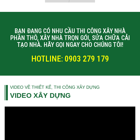
BẠN ĐANG CÓ NHU CẦU THI CÔNG XÂY NHÀ
PHẦN THÔ, XÂY NHÀ TRỌN GÓI, SỬA CHỮA CẢI
TẠO NHÀ. HÃY GỌI NGAY CHO CHÚNG TÔI!
HOTLINE: 0903 279 179
VIDEO VỀ THIẾT KẾ, THI CÔNG XÂY DỰNG
VIDEO XÂY DỰNG