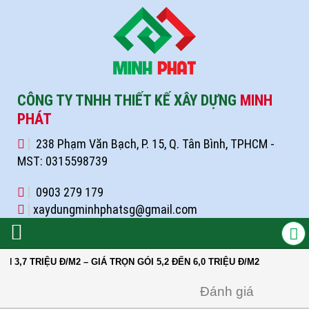
CÔNG TY TNHH THIẾT KẾ XÂY DỰNG
MINH
PHÁT
238 Phạm Văn Bạch, P. 15, Q. Tân Bình, TPHCM -
MST: 0315598739
0903 279 179
xaydungminhphatsg@gmail.com
ỆU Đ/M2 – GIÁ TRỌN GÓI 5,2 ĐẾN 6,0 TRIỆU Đ/M2
Đánh giá