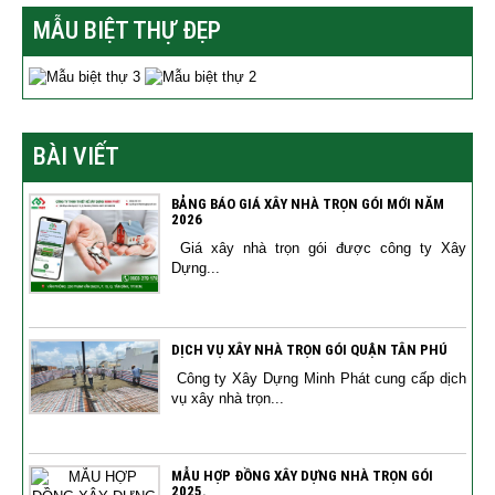
MẪU BIỆT THỰ ĐẸP
BÀI VIẾT
BẢNG BÁO GIÁ XÂY NHÀ TRỌN GÓI MỚI NĂM
2026
Giá xây nhà trọn gói được công ty Xây
Dựng...
DỊCH VỤ XÂY NHÀ TRỌN GÓI QUẬN TÂN PHÚ
Công ty Xây Dựng Minh Phát cung cấp dịch
vụ xây nhà trọn...
MẪU HỢP ĐỒNG XÂY DỰNG NHÀ TRỌN GÓI
2025.