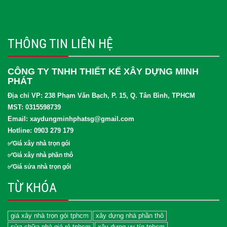
THÔNG TIN LIÊN HỆ
CÔNG TY TNHH THIẾT KẾ XÂY DỰNG MINH
PHÁT
Địa chỉ VP: 238 Phạm Văn Bạch, P. 15, Q. Tân Bình, TPHCM
MST: 0315598739
Email: xaydungminhphatsg@gmail.com
Hotline: 0903 279 179
✅Giá xây nhà trọn gói
✅Giá xây nhà phần thô
✅Giá sửa nhà trọn gói
TỪ KHÓA
giá xây nhà trọn gói tphcm
xây dựng nhà phần thô
sửa chữa nhà giá rẻ tphcm
xây dựng uy tín tphcm