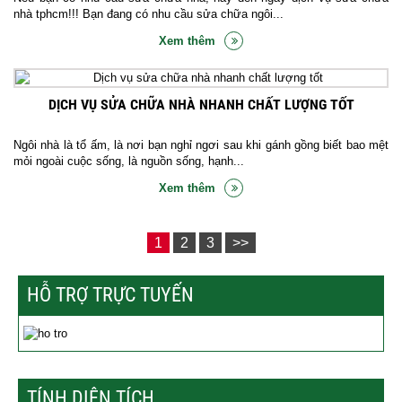
nhà tphcm!!! Bạn đang có nhu cầu sửa chữa ngôi...
Xem thêm
DỊCH VỤ SỬA CHỮA NHÀ NHANH CHẤT LƯỢNG TỐT
Ngôi nhà là tổ ấm, là nơi bạn nghỉ ngơi sau khi gánh gồng biết bao mệt
mỏi ngoài cuộc sống, là nguồn sống, hạnh...
Xem thêm
1
2
3
>>
HỖ TRỢ TRỰC TUYẾN
TÍNH DIỆN TÍCH