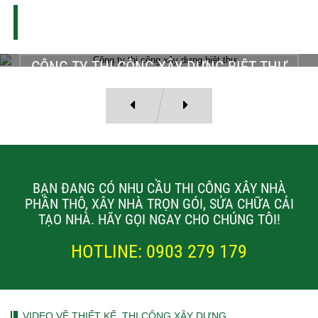
THI CÔNG XÂY DỰNG - SỬA CHỮA NHÀ
DỰ ÁN THI CÔNG
CÔNG TY THI CÔNG XÂY DỰNG BIỆT THỰ
Công ty xây dựng Minh Phát chuyên thi công xây dựng biệt thự, nhà
phố. Dịch vụ công ty cung cấp khu vực TPHCM và các tỉnh thành lân
cận....
BẠN ĐANG CÓ NHU CẦU THI CÔNG XÂY NHÀ
PHẦN THÔ, XÂY NHÀ TRỌN GÓI, SỬA CHỮA CẢI
TẠO NHÀ. HÃY GỌI NGAY CHO CHÚNG TÔI!
HOTLINE: 0903 279 179
VIDEO VỀ THIẾT KẾ, THI CÔNG XÂY DỰNG