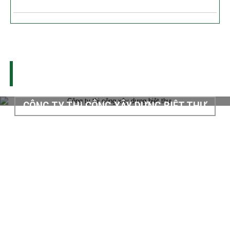
THI CÔNG XÂY DỰNG - SỬA CHỮA NHÀ
DỰ ÁN THI CÔNG
CÔNG TY THI CÔNG XÂY DỰNG BIỆT THỰ
Công ty xây dựng Minh Phát chuyên thi công xây dựng biệt thự, nhà
phố. Dịch vụ công ty cung cấp khu vực TPHCM và các tỉnh thành lân
cận....