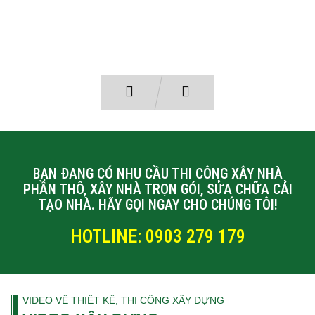
BẠN ĐANG CÓ NHU CẦU THI CÔNG XÂY NHÀ
PHẦN THÔ, XÂY NHÀ TRỌN GÓI, SỬA CHỮA CẢI
TẠO NHÀ. HÃY GỌI NGAY CHO CHÚNG TÔI!
HOTLINE: 0903 279 179
VIDEO VỀ THIẾT KẾ, THI CÔNG XÂY DỰNG