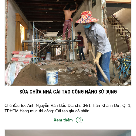
SỬA CHỮA NHÀ CẢI TẠO CÔNG NĂNG SỬ DỤNG
Chủ đầu tư: Anh Nguyễn Văn Bắc Địa chỉ: 34/1 Trần Khánh Dư, Q, 1,
TPHCM Hạng mục thi công: Cải tạo gia cố phần...
Xem thêm