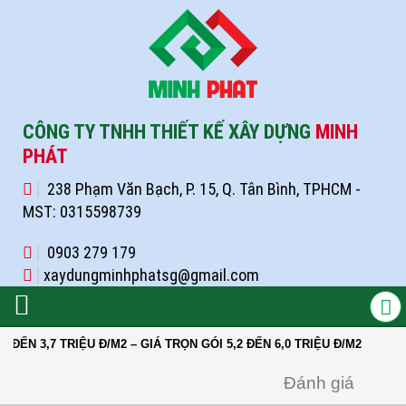
CÔNG TY TNHH THIẾT KẾ XÂY DỰNG
MINH
PHÁT
238 Phạm Văn Bạch, P. 15, Q. Tân Bình, TPHCM -
MST: 0315598739
0903 279 179
xaydungminhphatsg@gmail.com
3,7 TRIỆU Đ/M2 – GIÁ TRỌN GÓI 5,2 ĐẾN 6,0 TRIỆU Đ/M2
Đánh giá