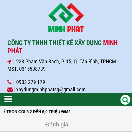
CÔNG TY TNHH THIẾT KẾ XÂY DỰNG
MINH
PHÁT
238 Phạm Văn Bạch, P. 15, Q. Tân Bình, TPHCM -
MST: 0315598739
0903 279 179
xaydungminhphatsg@gmail.com
TRỌN GÓI 5,2 ĐẾN 6,0 TRIỆU Đ/M2
Đánh giá