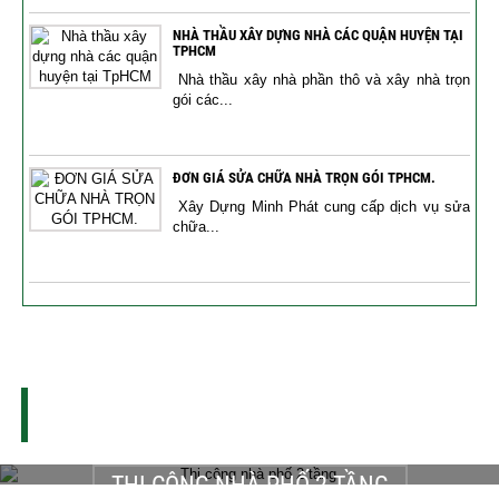
NHÀ THẦU XÂY DỰNG NHÀ CÁC QUẬN HUYỆN TẠI
TPHCM
Nhà thầu xây nhà phần thô và xây nhà trọn
gói các...
ĐƠN GIÁ SỬA CHỮA NHÀ TRỌN GÓI TPHCM.
Xây Dựng Minh Phát cung cấp dịch vụ sửa
chữa...
THI CÔNG XÂY DỰNG - SỬA CHỮA NHÀ
DỰ ÁN THI CÔNG
THI CÔNG NHÀ PHỐ 2 TẦNG