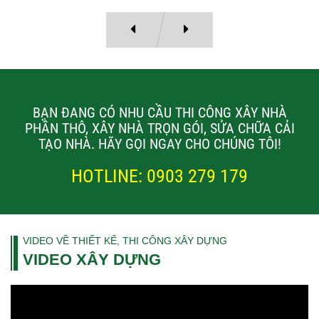
Chủ đầu tư: Bác Sỹ Đạt Địa chỉ: 351/57B Lê Văn Sỹ, phường 13,
Quận 3, Hồ Chí Minh Hạng mục thi công: Thi công nhà phố trọn gói
BẠN ĐANG CÓ NHU CẦU THI CÔNG XÂY NHÀ
PHẦN THÔ, XÂY NHÀ TRỌN GÓI, SỬA CHỮA CẢI
TẠO NHÀ. HÃY GỌI NGAY CHO CHÚNG TÔI!
HOTLINE: 0903 279 179
VIDEO VỀ THIẾT KẾ, THI CÔNG XÂY DỰNG
VIDEO XÂY DỰNG