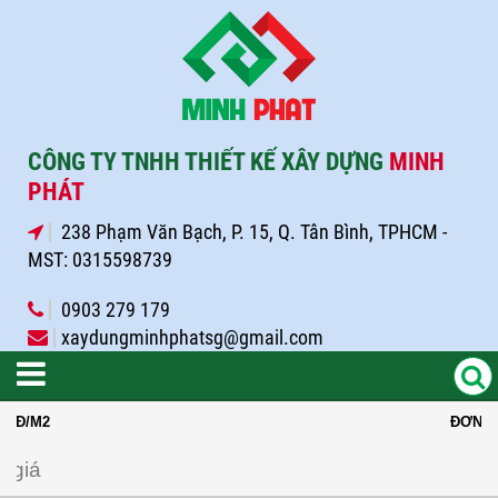
CÔNG TY TNHH THIẾT KẾ XÂY DỰNG
MINH
PHÁT
238 Phạm Văn Bạch, P. 15, Q. Tân Bình, TPHCM -
MST: 0315598739
0903 279 179
xaydungminhphatsg@gmail.com
/M2
ĐƠN GIÁ XÂ
á