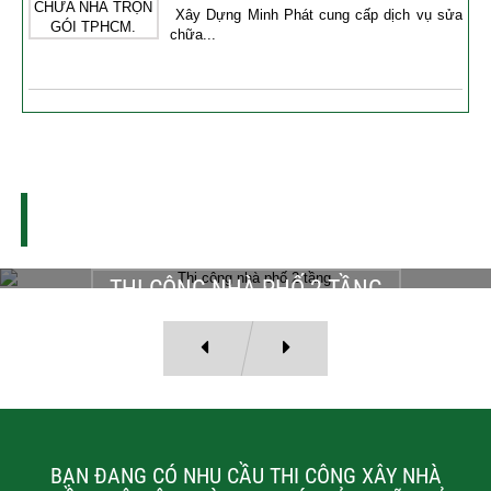
Xây Dựng Minh Phát cung cấp dịch vụ sửa
chữa...
THI CÔNG XÂY DỰNG - SỬA CHỮA NHÀ
DỰ ÁN THI CÔNG
THI CÔNG NHÀ PHỐ 2 TẦNG
Chủ đầu tư: Bác Sỹ Đạt Địa chỉ: 351/57B Lê Văn Sỹ, phường 13,
Quận 3, Hồ Chí Minh Hạng mục thi công: Thi công nhà phố trọn gói
BẠN ĐANG CÓ NHU CẦU THI CÔNG XÂY NHÀ