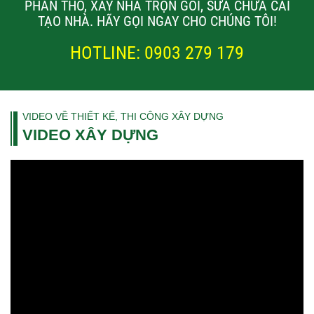
PHẦN THÔ, XÂY NHÀ TRỌN GÓI, SỬA CHỮA CẢI
TẠO NHÀ. HÃY GỌI NGAY CHO CHÚNG TÔI!
HOTLINE: 0903 279 179
VIDEO VỀ THIẾT KẾ, THI CÔNG XÂY DỰNG
VIDEO XÂY DỰNG